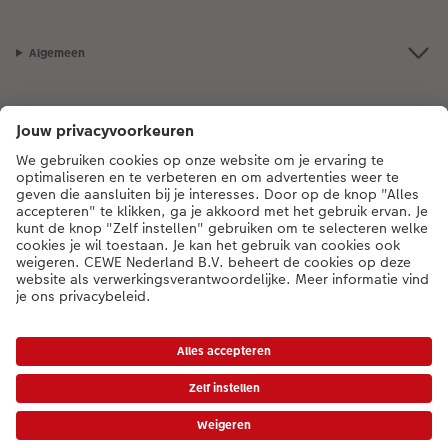
Algemeen
Assortiment
Als je een vraag hebt over een product of bestelling, bel ons dan gerust:
0318 264 005
[ma - vr 9:00 tot 20:00 u | za 9:00 tot 17:00 u | zo 12:00 tot
16:00 u]
NL
|
BE
* Tenzij anders vermeld, zijn alle vermelde prijzen inclusief btw en exclusief
verwerkings- en verzendkosten.
Prijslijst
|
Algemene voorwaarden
|
Privacy
|
Toegankelijkheid