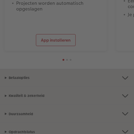
Ee
Projecten worden automatisch
co
opgeslagen
Je
App installeren
Betaalopties
Kwaliteit & zekerheid
Duurzaamheid
Opdrachtstatus