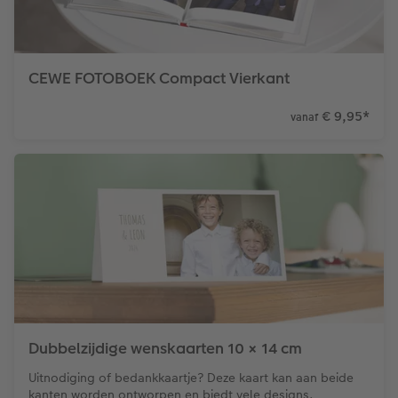
Ontwerpopties
Pasfoto's maken
CEWE FOTOBOEK Compact Vierkant
Making Memories
Alle extra's
€ 9,95
*
vanaf
Uitleg over fotoformaten
Dubbelzijdige wenskaarten 10 × 14 cm
Uitnodiging of bedankkaartje? Deze kaart kan aan beide
kanten worden ontworpen en biedt vele designs.