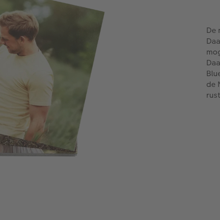
De 
Daa
mog
Daa
Blu
de 
rust