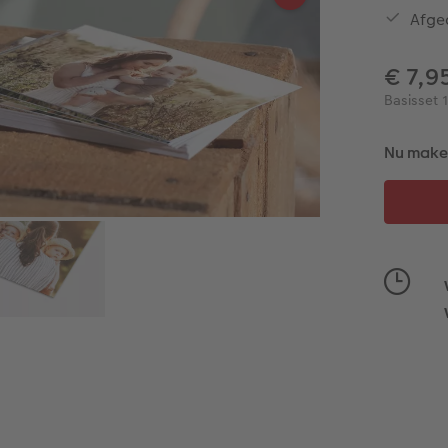
Afge
€ 7,9
Basisset 
Nu maken