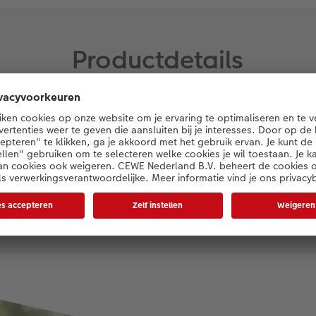
Productdetails
Papiersoorten
Blue Angel gecertificeerd
gerecycleerd papier 300g/m²
matte uitstraling
gedrukt op waterbasis