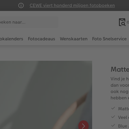
CEWE viert honderd miljoen fotoboeken
O
okalenders
Fotocadeaus
Wenskaarten
Foto Snelservice
Matte
Vind je 
dan voor
ook nog 
hebben e
Matte
Veel
Blue 