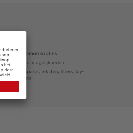
Opmaakopties
Veel mogelijkheden:
Cliparts, teksten, filters, lay-
outs