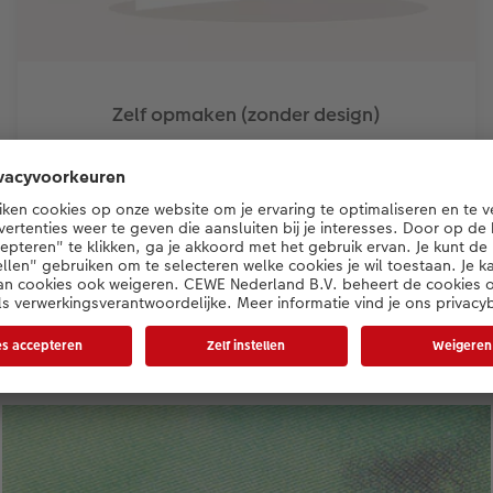
Zelf opmaken (zonder design)
Stijlvolle accenten
 je kaarten net zo persoonlijk als je brui