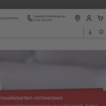
Dagelijks bereikbaar op:
pdrachtstatus
0318 264 005
rouwkaarten ontwerpen
 persoonlijkste trouwkaarten voor jullie bruiloft. Perfect