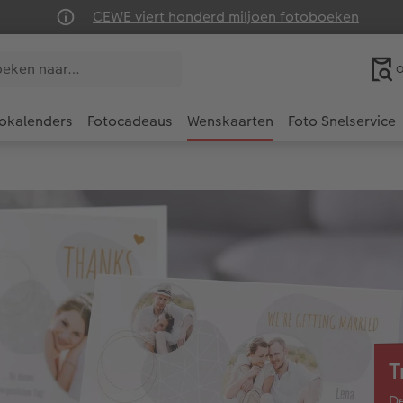
CEWE viert honderd miljoen fotoboeken
O
okalenders
Fotocadeaus
Wenskaarten
Foto Snelservice
T
De