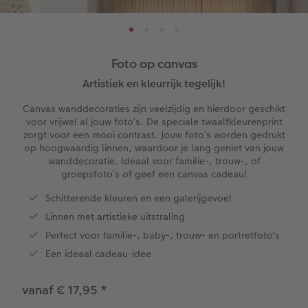
XL
Matte prints
Foto op aluminium
Agenda's
Speelgoed
Menu- en tafelkaarten
Zoek je winkel
ice
XXL Staand
Retro prints
Galerijprint
Verjaardagskalenders
Kantoorartikelen
Kaart met insteekfoto
Foto op canvas
XXL Liggend
Mini retro prints
Foto op forex
Papiersoorten
Textiel
Trouwkaarten
Artistiek en kleurrijk tegelijk!
 & App
Canvas wanddecoraties zijn veelzijdig en hierdoor geschikt
Compact Liggend
Square prints
Foto op hout
Fineline wandkalender
Fotomagneten
Babykaarten
voor vrijwel al jouw foto’s. De speciale twaalfkleurenprint
rvice
zorgt voor een mooi contrast. Jouw foto’s worden gedrukt
Compact Vierkant
Fine art prints
Foto op hexxas
Om op te schrijven
Dierencadeaus
Verjaardagskaarten
op hoogwaardig linnen, waardoor je lang geniet van jouw
wanddecoratie. Ideaal voor familie-, trouw-, of
groepsfoto’s of geef een canvas cadeau!
Kids
Mini prints
Meerluik
Met designs
Telefoonhoesjes
Communiekaarten
Schitterende kleuren en een galerijgevoel
Papiersoorten
Foto in lijst
Alle extra's
Making Memories Wandkalenders
Fotogeschenkboxen
Alle thema's
Linnen met artistieke uitstraling
Perfect voor familie-, baby-, trouw- en portretfoto's
Kaftsoorten
Premium poster
Alle extra's
Art prints
Met reliëfopdruk
Een ideaal cadeau-idee
Mogelijkheden
Fotosets
vanaf € 17,95
*