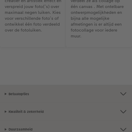
creatief en artistiek effect en
verdeel ze als collage op
verspreid jouw foto(’s) over
één canvas . Met ontelbare
maximaal negen luiken. Kies
ontwerpmogelijkheden en
voor verschillende foto’s of
bijna alle mogelijke
ontwikkel één foto verdeeld
afmetingen is er altijd een
over de fotoluiken.
fotocollage voor iedere
muur.
Betaalopties
Kwaliteit & zekerheid
Duurzaamheid