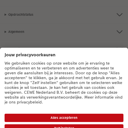
Opdrachtstatus
Algemeen
Assortiment
Als je een vraag hebt over een product of bestelling, bel ons dan gerust:
0318 264 005
[ma - vr 9:00 tot 20:00 u | za 9:00 tot 17:00 u | zo 12:00 tot
16:00 u]
NL
|
BE
* Tenzij anders vermeld, zijn alle vermelde prijzen inclusief btw en exclusief
verwerkings- en verzendkosten.
Prijslijst
|
Algemene voorwaarden
|
Privacy
|
Toegankelijkheid