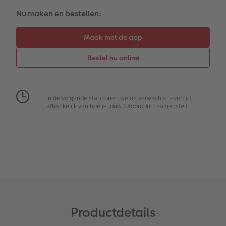
Reliëfopdruk
Fotostickers
Nu maken en bestellen:
Extra's
Fotobox
Art Collection
Lijsten
Ontwerpopties
Pasfoto's maken
Making Memories
Alle extra's
In de volgende stap tonen we de verwachte levertijd,
afhankelijk van hoe je jouw fotoproduct samenstelt.
Uitleg over fotoformaten
Productdetails