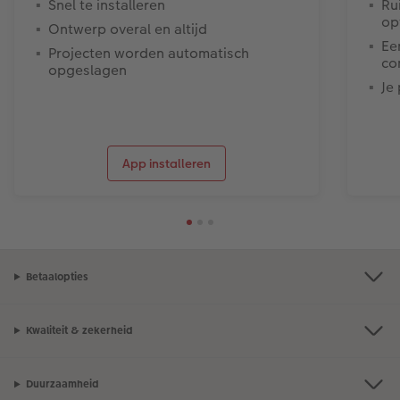
Snel te installeren
Ru
op
Ontwerp overal en altijd
Ee
Projecten worden automatisch
co
opgeslagen
Je
App installeren
Betaalopties
Kwaliteit & zekerheid
Duurzaamheid