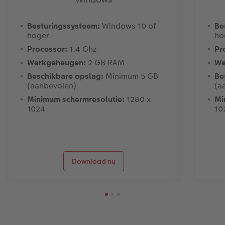
Besturingssysteem:
Windows 10 of
Be
hoger
ho
Processor:
1.4 Ghz
Pr
Werkgeheugen:
2 GB RAM
We
Beschikbare opslag:
Minimum 5 GB
Be
(aanbevolen)
(a
Minimum schermresolutie:
1280 x
Mi
1024
10
Download nu