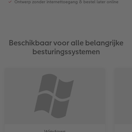
Ontwerp zonder internettoegang & bestel later online
Art Collection
Lijsten
Ontwerpopties
Pasfoto's maken
Making Memories
Alle extra's
Beschikbaar voor alle belangrijke
besturingssystemen
Uitleg over fotoformaten
Windows