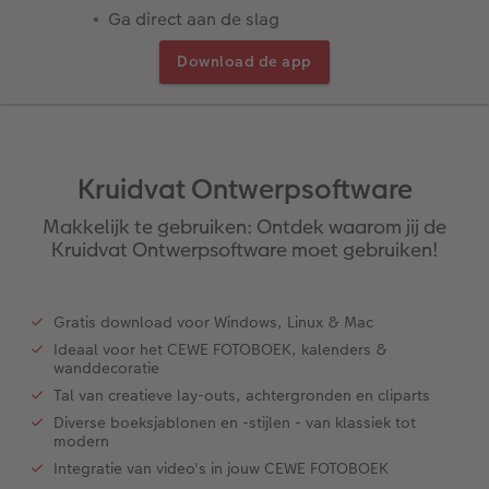
Ga direct aan de slag
XXL Liggend
Mini retro prints
Foto op forex
Papiersoorten
Textiel
Trouwkaarten
Download de app
 & App
Compact Liggend
Square prints
Foto op hout
Fineline wandkalender
Fotomagneten
Babykaarten
rvice
Compact Vierkant
Fine art prints
Foto op hexxas
Om op te schrijven
Dierencadeaus
Verjaardagskaarten
Kruidvat Ontwerpsoftware
Kids
Mini prints
Meerluik
Met designs
Telefoonhoesjes
Communiekaarten
Makkelijk te gebruiken: Ontdek waarom jij de
Kruidvat Ontwerpsoftware moet gebruiken!
Papiersoorten
Foto in lijst
Alle extra's
Making Memories Wandkalenders
Fotogeschenkboxen
Alle thema's
Kaftsoorten
Premium poster
Alle extra's
Art prints
Met reliëfopdruk
Gratis download voor Windows, Linux & Mac
Ideaal voor het CEWE FOTOBOEK, kalenders &
Mogelijkheden
Fotosets
wanddecoratie
Tal van creatieve lay-outs, achtergronden en cliparts
Reliëfopdruk
Fotostickers
Diverse boeksjablonen en -stijlen - van klassiek tot
modern
Integratie van video's in jouw CEWE FOTOBOEK
Extra's
Fotobox