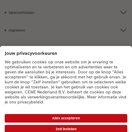
Opdrachtstatus
Algemeen
Assortiment
Als je een vraag hebt over een product of bestelling, bel ons dan gerust:
0318 264 005
[ma - vr 9:00 tot 20:00 u | za 9:00 tot 17:00 u | zo 12:00 tot
16:00 u]
NL
|
BE
* Tenzij anders vermeld, zijn alle vermelde prijzen inclusief btw en exclusief
verwerkings- en verzendkosten.
Prijslijst
|
Algemene voorwaarden
|
Privacy
|
Toegankelijkheid