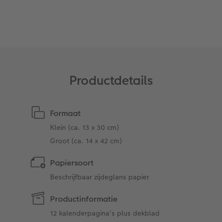
Art Collection
Lijsten
Ontwerpopties
Pasfoto's maken
Making Memories
Alle extra's
Productdetails
Uitleg over fotoformaten
Formaat
Klein (ca. 13 x 30 cm)
Groot (ca. 14 x 42 cm)
Papiersoort
Beschrijfbaar zijdeglans papier
Productinformatie
12 kalenderpagina's plus dekblad