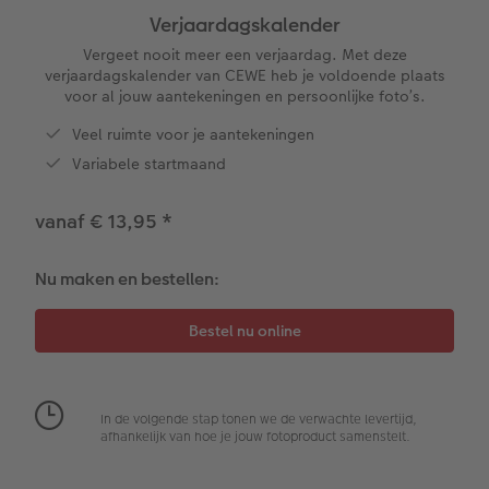
Verjaardagskalender
XXL Liggend
Mini retro prints
Foto op forex
Papiersoorten
Textiel
Trouwkaarten
Vergeet nooit meer een verjaardag. Met deze
 & App
verjaardagskalender van CEWE heb je voldoende plaats
voor al jouw aantekeningen en persoonlijke foto’s.
Compact Liggend
Square prints
Foto op hout
Fineline wandkalender
Fotomagneten
Babykaarten
rvice
Veel ruimte voor je aantekeningen
Compact Vierkant
Fine art prints
Foto op hexxas
Om op te schrijven
Dierencadeaus
Verjaardagskaarten
Variabele startmaand
Kids
Mini prints
Meerluik
Met designs
Telefoonhoesjes
Communiekaarten
vanaf € 13,95
*
Papiersoorten
Foto in lijst
Alle extra's
Making Memories Wandkalenders
Fotogeschenkboxen
Alle thema's
Nu maken en bestellen:
Kaftsoorten
Premium poster
Alle extra's
Art prints
Met reliëfopdruk
Mogelijkheden
Fotosets
Reliëfopdruk
Fotostickers
In de volgende stap tonen we de verwachte levertijd,
afhankelijk van hoe je jouw fotoproduct samenstelt.
Extra's
Fotobox