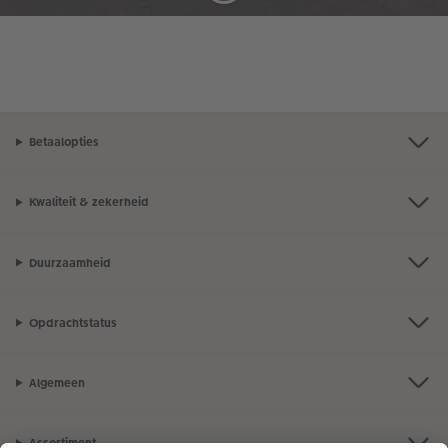
Betaalopties
Kwaliteit & zekerheid
Duurzaamheid
Opdrachtstatus
Algemeen
Assortiment