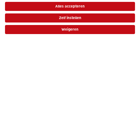
Fotoboek
Fotoboek
Large
Large
Staand
Liggend
ca. 21x28 cm
ca. 28x21 cm
* Tenzij anders vermeld, zijn alle vermelde prijzen inclusief btw en exclusief
€ 20,95
*
€ 28,95
*
vanaf
vanaf
verwerkings- en verzendkosten.
Prijslijst
Fotoboek XL
ca. 30x30 cm
€ 51,95
*
vanaf
Ontdek al onze formaten
Betaalopties