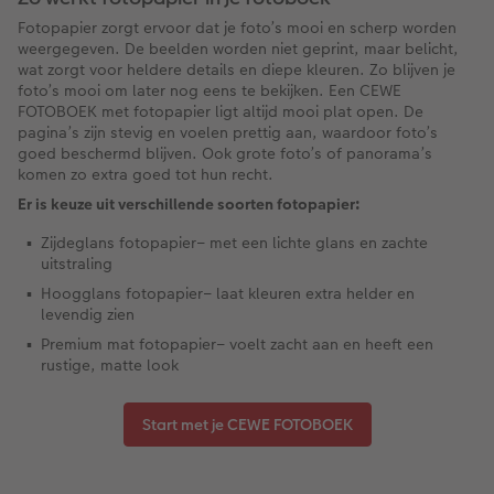
Fotopapier zorgt ervoor dat je foto’s mooi en scherp worden
Art Collection
Lijsten
weergegeven. De beelden worden niet geprint, maar belicht,
wat zorgt voor heldere details en diepe kleuren. Zo blijven je
Ontwerpopties
Pasfoto's maken
foto’s mooi om later nog eens te bekijken. Een CEWE
FOTOBOEK met fotopapier ligt altijd mooi plat open. De
pagina’s zijn stevig en voelen prettig aan, waardoor foto’s
Making Memories
Alle extra's
goed beschermd blijven. Ook grote foto’s of panorama’s
komen zo extra goed tot hun recht.
Uitleg over fotoformaten
Er is keuze uit verschillende soorten fotopapier:
Zijdeglans fotopapier– met een lichte glans en zachte
uitstraling
Hoogglans fotopapier– laat kleuren extra helder en
levendig zien
Premium mat fotopapier– voelt zacht aan en heeft een
rustige, matte look
Start met je CEWE FOTOBOEK