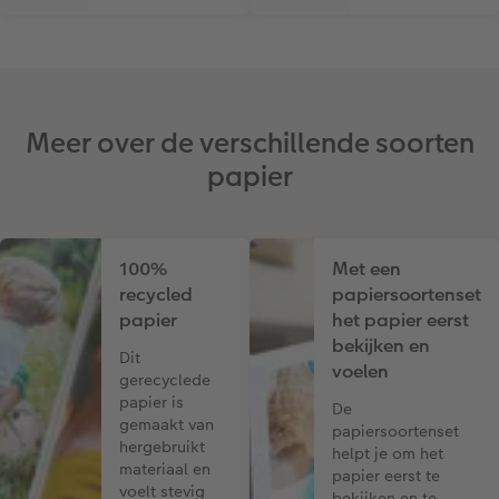
Meer over de verschillende soorten
papier
100%
Met een
recycled
papiersoortenset
papier
het papier eerst
bekijken en
Dit
voelen
gerecyclede
papier is
De
gemaakt van
papiersoortenset
hergebruikt
helpt je om het
materiaal en
papier eerst te
voelt stevig
bekijken en te