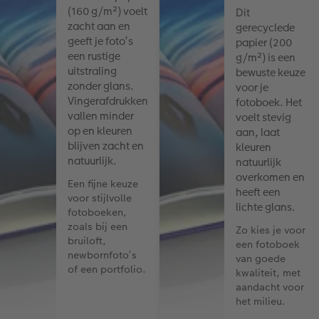
(160 g/m²) voelt
Dit
zacht aan en
gerecyclede
geeft je foto’s
papier (200
een rustige
g/m²) is een
uitstraling
bewuste keuze
zonder glans.
voor je
Vingerafdrukken
fotoboek. Het
vallen minder
voelt stevig
op en kleuren
aan, laat
blijven zacht en
kleuren
natuurlijk.
natuurlijk
overkomen en
Een fijne keuze
heeft een
voor stijlvolle
lichte glans.
fotoboeken,
zoals bij een
Zo kies je voor
bruiloft,
een fotoboek
newbornfoto’s
van goede
of een portfolio.
kwaliteit, met
aandacht voor
het milieu.