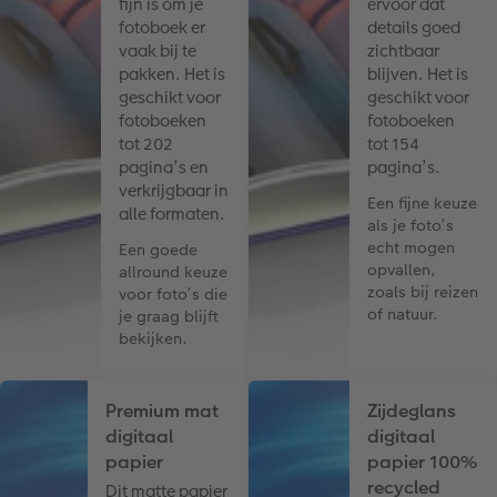
fijn is om je
ervoor dat
fotoboek er
details goed
vaak bij te
zichtbaar
pakken. Het is
blijven. Het is
geschikt voor
geschikt voor
fotoboeken
fotoboeken
tot 202
tot 154
pagina’s en
pagina’s.
verkrijgbaar in
Een fijne keuze
alle formaten.
als je foto’s
echt mogen
Een goede
opvallen,
allround keuze
zoals bij reizen
voor foto’s die
of natuur.
je graag blijft
bekijken.
Premium mat
Zijdeglans
digitaal
digitaal
papier
papier 100%
recycled
Dit matte papier