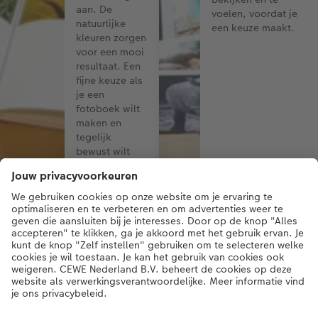
aan. De
voelen, voordat je
natuurlijke
een keuze maakt.
kleuren zorgen
voor een mooi
resultaat. Een
fijne keuze als
je een
fotoboek wilt
maken en
tegelijk
bewust wilt
kiezen.
Onze meest gekozen fotoboeken