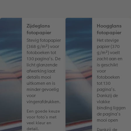
Zijdeglans
Hoogglans
fotopapier
fotopapier
Stevig fotopapier
Het stevige
(368 g/m²) voor
papier (370
fotoboeken tot
g/m²) voelt
130 pagina’s. De
zacht aan en
licht glanzende
is geschikt
afwerking laat
voor
details mooi
fotoboeken
uitkomen en is
tot 130
minder gevoelig
pagina’s.
voor
Dankzij de
vingerafdrukken.
vlakke
binding liggen
Een goede keuze
de pagina’s
voor foto’s met
mooi open
veel kleur en
detail.
Dankzij de