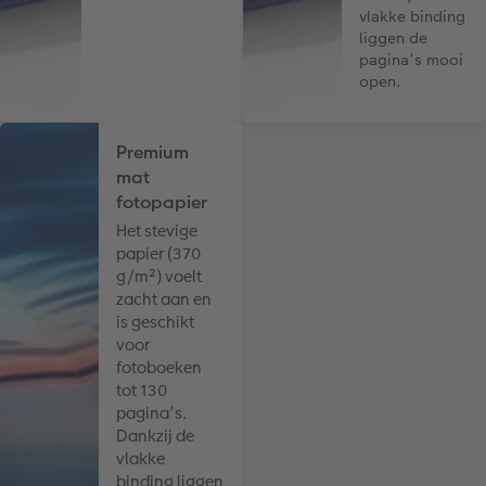
vlakke binding
liggen de
pagina’s mooi
open.
Premium
mat
fotopapier
Het stevige
papier (370
g/m²) voelt
zacht aan en
is geschikt
voor
fotoboeken
tot 130
pagina’s.
Dankzij de
vlakke
binding liggen