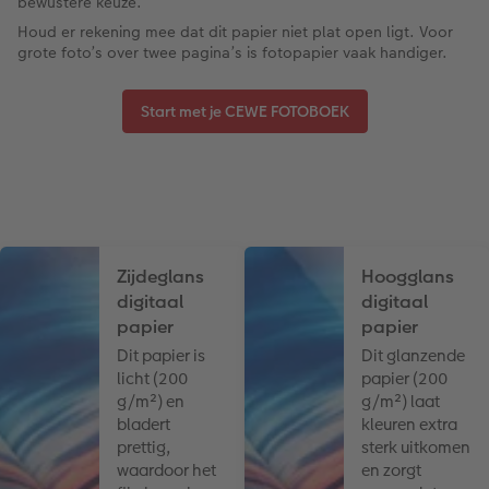
bewustere keuze.
Houd er rekening mee dat dit papier niet plat open ligt. Voor
grote foto’s over twee pagina’s is fotopapier vaak handiger.
Start met je CEWE FOTOBOEK
Zijdeglans
Hoogglans
digitaal
digitaal
papier
papier
Dit papier is
Dit glanzende
licht (200
papier (200
g/m²) en
g/m²) laat
bladert
kleuren extra
prettig,
sterk uitkomen
waardoor het
en zorgt