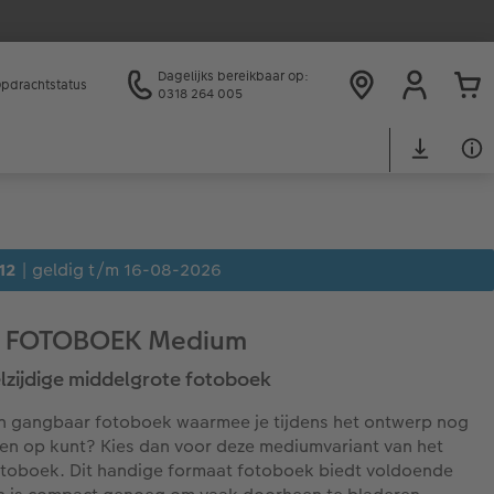
Dagelijks bereikbaar op:
pdrachtstatus
0318 264 005
12
| geldig t/m 16-08-2026
 FOTOBOEK Medium
lzijdige middelgrote fotoboek
en gangbaar fotoboek waarmee je tijdens het ontwerp nog
ten op kunt? Kies dan voor deze mediumvariant van het
toboek. Dit handige formaat fotoboek biedt voldoende