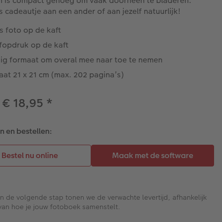
n is compact genoeg om vaak doorheen te bladeren.
ls cadeautje aan een ander of aan jezelf natuurlijk!
s foto op de kaft
ëfopdruk op de kaft
ig formaat om overal mee naar toe te nemen
at 21 x 21 cm (max. 202 pagina’s)
 € 18,95
*
 en bestellen:
In de volgende stap tonen we de verwachte levertijd, afhankelijk
van hoe je jouw fotoboek samenstelt.