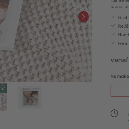
ruimte e
Ideaal a
Grati
Reli
Hand
Forma
vanaf
Nu maken