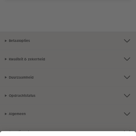
Betaalopties
Kwaliteit & zekerheid
Duurzaamheid
Opdrachtstatus
Algemeen
Assortiment