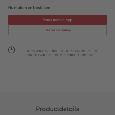
Reliëfopdruk
Fotostickers
Nu maken en bestellen:
Extra's
Fotobox
Art Collection
Lijsten
Ontwerpopties
Pasfoto's maken
Making Memories
Alle extra's
In de volgende stap tonen we de verwachte levertijd,
afhankelijk van hoe je jouw fotoproduct samenstelt.
Uitleg over fotoformaten
Productdetails