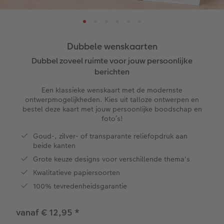
XL
Matte prints
Foto op aluminium
Agenda's
Speelgoed
Menu- en tafelkaarten
Zoek je winkel
ice
XXL Staand
Retro prints
Galerijprint
Verjaardagskalenders
Kantoorartikelen
Kaart met insteekfoto
Dubbele wenskaarten
XXL Liggend
Mini retro prints
Foto op forex
Papiersoorten
Textiel
Trouwkaarten
Dubbel zoveel ruimte voor jouw persoonlijke
 & App
berichten
Compact Liggend
Square prints
Foto op hout
Fineline wandkalender
Fotomagneten
Babykaarten
rvice
Een klassieke wenskaart met de modernste
ontwerpmogelijkheden. Kies uit talloze ontwerpen en
Compact Vierkant
Fine art prints
Foto op hexxas
Om op te schrijven
Dierencadeaus
Verjaardagskaarten
bestel deze kaart met jouw persoonlijke boodschap en
foto’s!
Kids
Mini prints
Meerluik
Met designs
Telefoonhoesjes
Communiekaarten
Goud-, zilver- of transparante reliëfopdruk aan
beide kanten
Papiersoorten
Foto in lijst
Alle extra's
Making Memories Wandkalenders
Fotogeschenkboxen
Alle thema's
Grote keuze designs voor verschillende thema's
Kwalitatieve papiersoorten
Kaftsoorten
Premium poster
Alle extra's
Art prints
Met reliëfopdruk
100% tevredenheidsgarantie
Mogelijkheden
Fotosets
vanaf € 12,95
*