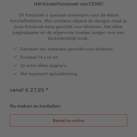
XXL Liggend
Mini retro prints
Foto op forex
Papiersoorten
Textiel
Trouwkaarten
Hét kinderfotoboek van CEWE!
 & App
Dit fotoboek is speciaal ontworpen voor de kleine
Compact Liggend
Square prints
Foto op hout
Fineline wandkalender
Fotomagneten
Babykaarten
fotoliefhebbers. Met creatieve cliparts en designs maak je
rvice
jouw fotoboek extra geschikt voor kinderen. Het dikke
Compact Vierkant
Fine art prints
Foto op hexxas
Om op te schrijven
Dierencadeaus
Verjaardagskaarten
paginapapier en de afgeronde hoekjes zorgen voor een
kindvriendelijk boek.
Mini prints
Meerluik
Met designs
Telefoonhoesjes
Communiekaarten
Kids
Gemaakt van materiaal geschikt voor kinderen
Formaat 14 x 14 cm
Papiersoorten
Foto in lijst
Alle extra's
Making Memories Wandkalenders
Fotogeschenkboxen
Alle thema's
22 extra dikke pagina’s
Met kunststof spiraalbinding
Kaftsoorten
Premium poster
Alle extra's
Art prints
Met reliëfopdruk
vanaf € 27,95
*
Mogelijkheden
Fotosets
Reliëfopdruk
Fotostickers
Nu maken en bestellen:
Extra's
Fotobox
Art Collection
Lijsten