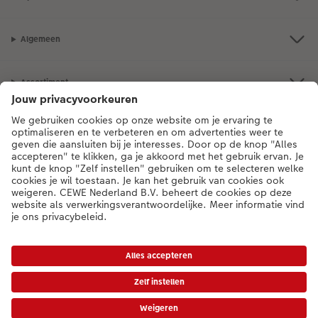
Algemeen
Assortiment
Als je een vraag hebt over een product of bestelling, bel ons dan gerust:
0318 264 005
[ma - vr 9:00 tot 20:00 u | za 9:00 tot 17:00 u | zo 12:00 tot
16:00 u]
NL
|
BE
* Tenzij anders vermeld, zijn alle vermelde prijzen inclusief btw en exclusief
verwerkings- en verzendkosten.
Prijslijst
|
Algemene voorwaarden
|
Privacy
|
Toegankelijkheid