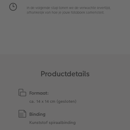
In de volgende stap tonen we de verwachte levertijd,
Ontwerpopties
Pasfoto's maken
afhankelijk van hoe je jouw fotoboek samenstelt.
Making Memories
Alle extra's
Uitleg over fotoformaten
Productdetails
Formaat:
ca. 14 x 14 cm (gesloten)
Binding
Kunststof spiraalbinding