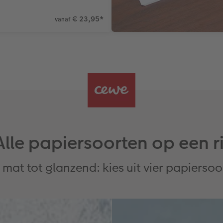
€ 23,95
*
vanaf
Alle papiersoorten op een ri
 mat tot glanzend: kies uit vier papiersoo