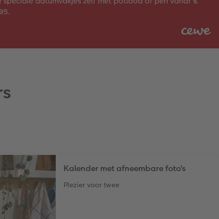
 speciale datumvakjes zelf met potlood of pen vanaf €
95.
rs
Kalender met afneembare foto's
Plezier voor twee