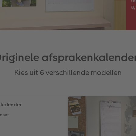
de
8,
riginele afsprakenkalende
Kies uit 6 verschillende modellen
skalender
rmaat