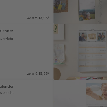
€ 13,95
*
vanaf
alender
verzicht
€ 15,95
*
vanaf
lender
overzicht