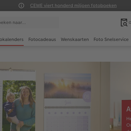
CEWE viert honderd miljoen fotoboeken
O
okalenders
Fotocadeaus
Wenskaarten
Foto Snelservice
A
He
On