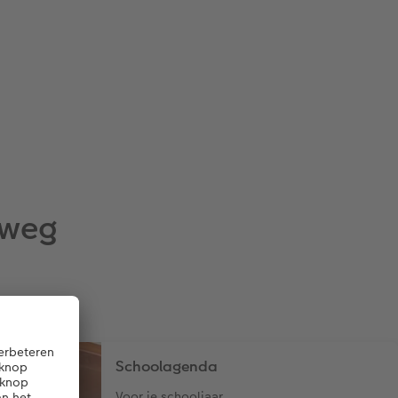
rweg
Schoolagenda
Voor je schooljaar