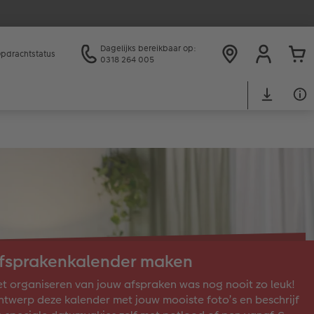
Dagelijks bereikbaar op:
pdrachtstatus
0318 264 005
fsprakenkalender maken
t organiseren van jouw afspraken was nog nooit zo leuk!
twerp deze kalender met jouw mooiste foto’s en beschrijf