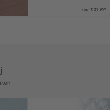
€ 23,95
*
vanaf
j
rten