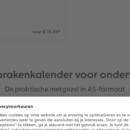
€ 18,95
*
vanaf
prakenkalender voor onde
De praktische metgezel in A5-formaat