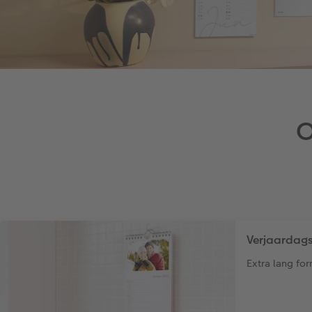
O
Verjaardag
Extra lang fo