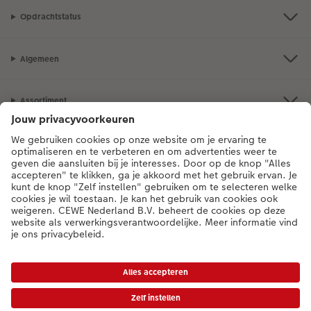
Opdrachtstatus
Algemeen
Assortiment
Als je een vraag hebt over een product of bestelling, bel ons dan gerust:
0318 264 005
[ma - vr 9:00 tot 20:00 u | za 9:00 tot 17:00 u | zo 12:00 tot
16:00 u]
NL
|
BE
* Tenzij anders vermeld, zijn alle vermelde prijzen inclusief btw en exclusief
verwerkings- en verzendkosten.
Prijslijst
|
Algemene voorwaarden
|
Privacy
|
Toegankelijkheid