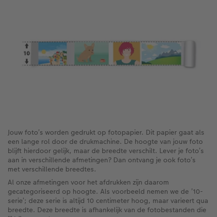
XXL Liggend
Mini retro prints
Foto op forex
Papiersoorten
Textiel
Trouwkaarten
 & App
Compact Liggend
Square prints
Foto op hout
Fineline wandkalender
Fotomagneten
Babykaarten
rvice
Compact Vierkant
Fine art prints
Foto op hexxas
Om op te schrijven
Dierencadeaus
Verjaardagskaarten
Kids
Mini prints
Meerluik
Met designs
Telefoonhoesjes
Communiekaarten
Papiersoorten
Foto in lijst
Alle extra's
Making Memories Wandkalenders
Fotogeschenkboxen
Alle thema's
Kaftsoorten
Premium poster
Alle extra's
Art prints
Met reliëfopdruk
Jouw foto’s worden gedrukt op fotopapier. Dit papier gaat als
een lange rol door de drukmachine. De hoogte van jouw foto
Mogelijkheden
Fotosets
blijft hierdoor gelijk, maar de breedte verschilt. Lever je foto’s
aan in verschillende afmetingen? Dan ontvang je ook foto’s
Reliëfopdruk
Fotostickers
met verschillende breedtes.
Al onze afmetingen voor het afdrukken zijn daarom
Extra's
Fotobox
gecategoriseerd op hoogte. Als voorbeeld nemen we de ’10-
serie’; deze serie is altijd 10 centimeter hoog, maar varieert qua
breedte. Deze breedte is afhankelijk van de fotobestanden die
Art Collection
Lijsten