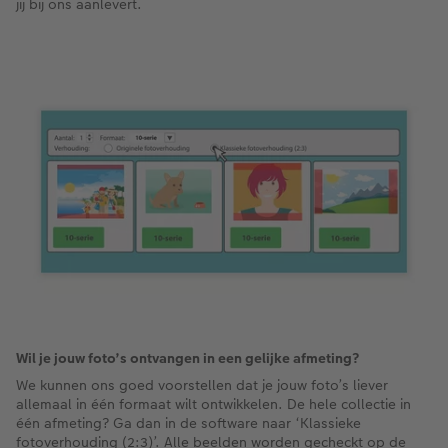
jij bij ons aanlevert.
Ontwerpopties
Pasfoto's maken
Making Memories
Alle extra's
Uitleg over fotoformaten
Wil je jouw foto’s ontvangen in een gelijke afmeting?
We kunnen ons goed voorstellen dat je jouw foto’s liever
allemaal in één formaat wilt ontwikkelen. De hele collectie in
één afmeting? Ga dan in de software naar ‘Klassieke
fotoverhouding (2:3)’. Alle beelden worden gecheckt op de