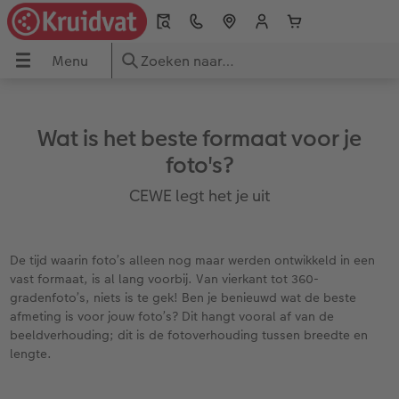
Menu
Menu
CEWE FOTOBOEK
Foto's afdrukken
Wanddecoratie
Fotokalenders
Fotocadeaus
Wenskaarten
Foto Snelservice
OEK
Wat is het beste formaat voor je
ken
Alle fotoboeken
Alle foto's
Foto op canvas
Alle kalenders
Alle fotocadeaus
Alle wenskaarten
Fotokiosk bij Kruidvat
foto's?
ie
Large Staand
Foto meerdagenservice
Foto op premium poster
Wandkalenders
Woondecoratie
Dubbele kaarten
Meteen foto's uploaden
CEWE legt het je uit
s
Large Liggend
Foto snelservice - Fotokiosk
Fotocollage
Afsprakenkalenders
Puzzels
Ansichtkaarten
Fotokaart ontwerpen
De tijd waarin foto’s alleen nog maar werden ontwikkeld in een
Medium
Fotovergrotingen
Foto op acrylglas
Bureaukalenders
Drinkbekers
Direct versturen
Pasfoto's maken
vast formaat, is al lang voorbij. Van vierkant tot 360-
gradenfoto’s, niets is te gek! Ben je benieuwd wat de beste
afmeting is voor jouw foto’s? Dit hangt vooral af van de
XL
Matte prints
Foto op aluminium
Agenda's
Speelgoed
Menu- en tafelkaarten
Zoek je winkel
beeldverhouding; dit is de fotoverhouding tussen breedte en
lengte.
ice
XXL Staand
Retro prints
Galerijprint
Verjaardagskalenders
Kantoorartikelen
Kaart met insteekfoto