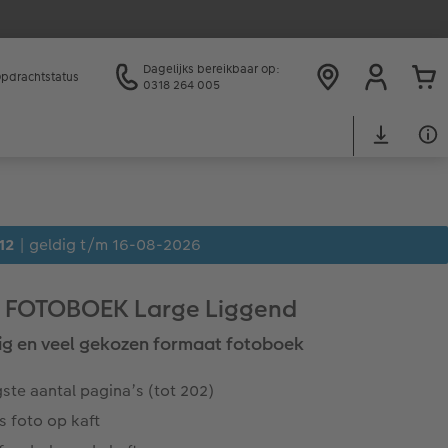
Dagelijks bereikbaar op:
pdrachtstatus
0318 264 005
12
| geldig t/m 16-08-2026
 FOTOBOEK Large Liggend
dig en veel gekozen formaat fotoboek
ste aantal pagina’s (tot 202)
s foto op kaft