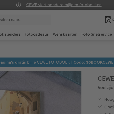
CEWE viert honderd miljoen fotoboeken
O
okalenders
Fotocadeaus
Wenskaarten
Foto Snelservice
agina's gratis
bij je CEWE FOTOBOEK |
Code: 30BOOKCEWE
CEWE
Veelzij
Hoog
Grati