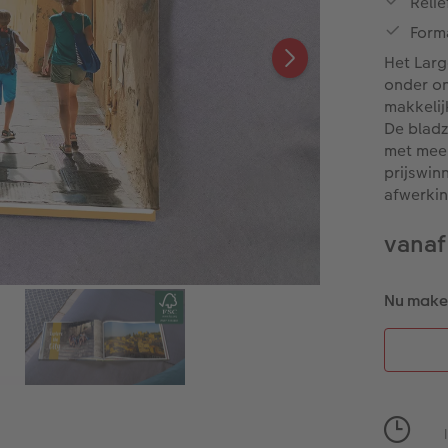
Reli
Form
Het Larg
onder on
makkelij
De bladz
met meer
prijswin
afwerkin
vanaf
Nu maken