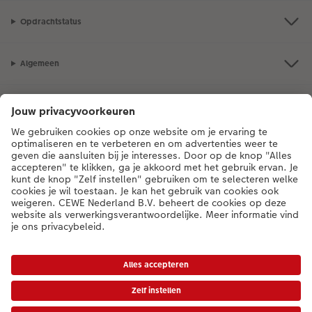
Opdrachtstatus
Algemeen
Assortiment
Als je een vraag hebt over een product of bestelling, bel ons dan gerust:
0318 264 005
[ma - vr 9:00 tot 20:00 u | za 9:00 tot 17:00 u | zo 12:00 tot
16:00 u]
NL
|
BE
* Tenzij anders vermeld, zijn alle vermelde prijzen inclusief btw en exclusief
verwerkings- en verzendkosten.
Prijslijst
|
Algemene voorwaarden
|
Privacy
|
Toegankelijkheid