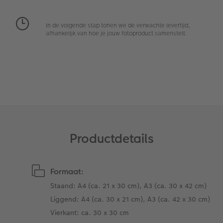
Extra's
Fotobox
In de volgende stap tonen we de verwachte levertijd,
Art Collection
Lijsten
afhankelijk van hoe je jouw fotoproduct samenstelt.
Ontwerpopties
Pasfoto's maken
Making Memories
Alle extra's
Uitleg over fotoformaten
Productdetails
Formaat:
Staand: A4 (ca. 21 x 30 cm), A3 (ca. 30 x 42 cm)
Liggend: A4 (ca. 30 x 21 cm), A3 (ca. 42 x 30 cm)
Vierkant: ca. 30 x 30 cm