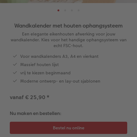
ice
XXL Staand
Retro prints
Galerijprint
Verjaardagskalenders
Kantoorartikelen
Kaart met insteekfoto
XXL Liggend
Mini retro prints
Foto op forex
Papiersoorten
Textiel
Trouwkaarten
Wandkalender met houten ophangsysteem
 & App
Een elegante eikenhouten afwerking voor jouw
Compact Liggend
Square prints
Foto op hout
Fineline wandkalender
Fotomagneten
Babykaarten
wandkalender. Kies voor het handige ophangsysteem van
rvice
echt FSC-hout.
Compact Vierkant
Fine art prints
Foto op hexxas
Om op te schrijven
Dierencadeaus
Verjaardagskaarten
Voor wandkalenders A3, A4 en vierkant
Massief houten lijst
Kids
Mini prints
Meerluik
Met designs
Telefoonhoesjes
Communiekaarten
vrij te kiezen beginmaand
Moderne ontwerp- en lay-out sjablonen
Papiersoorten
Foto in lijst
Alle extra's
Making Memories Wandkalenders
Fotogeschenkboxen
Alle thema's
vanaf € 25,90
*
Kaftsoorten
Premium poster
Alle extra's
Art prints
Met reliëfopdruk
Mogelijkheden
Fotosets
Nu maken en bestellen:
Reliëfopdruk
Fotostickers