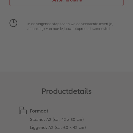
Reliëfopdruk
Fotostickers
Extra's
Fotobox
In de volgende stap tonen we de verwachte levertijd,
afhankelijk van hoe je jouw fotoproduct samenstelt.
Art Collection
Lijsten
Ontwerpopties
Pasfoto's maken
Making Memories
Alle extra's
Uitleg over fotoformaten
Productdetails
Formaat
Staand: A2 (ca. 42 x 60 cm)
Liggend: A2 (ca. 60 x 42 cm)