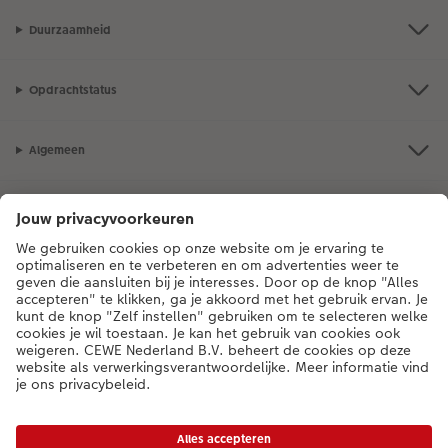
Duurzaamheid
Opdrachtstatus
Algemeen
Assortiment
Als je een vraag hebt over een product of bestelling, bel ons dan gerust:
0318 264 005
[ma - vr 9:00 tot 20:00 u | za 9:00 tot 17:00 u | zo 12:00 tot
16:00 u]
NL
|
BE
* Tenzij anders vermeld, zijn alle vermelde prijzen inclusief btw en exclusief
verwerkings- en verzendkosten.
Prijslijst