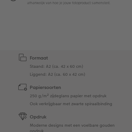
afhankelijk van hoe je jouw fotoproduct samenstelt.
Extra's
Fotobox
Art Collection
Lijsten
Ontwerpopties
Pasfoto's maken
Making Memories
Alle extra's
Formaat
Uitleg over fotoformaten
Staand: A2 (ca. 42 x 60 cm)
Liggend: A2 (ca. 60 x 42 cm)
Papiersoorten
250 g/m² zijdeglans papier met opdruk
Ook verkrijgbaar met zwarte spiraalbinding
Opdruk
Moderne designs met een voelbare gouden
opdruk