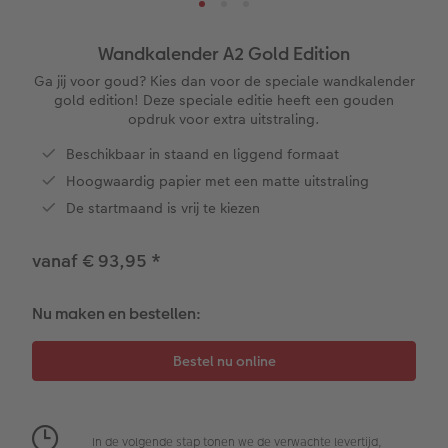
ice
XXL Staand
Retro prints
Galerijprint
Verjaardagskalenders
Kantoorartikelen
Kaart met insteekfoto
Wandkalender A2 Gold Edition
XXL Liggend
Mini retro prints
Foto op forex
Papiersoorten
Textiel
Trouwkaarten
Ga jij voor goud? Kies dan voor de speciale wandkalender
 & App
gold edition! Deze speciale editie heeft een gouden
opdruk voor extra uitstraling.
Compact Liggend
Square prints
Foto op hout
Fineline wandkalender
Fotomagneten
Babykaarten
rvice
Beschikbaar in staand en liggend formaat
Compact Vierkant
Fine art prints
Foto op hexxas
Om op te schrijven
Dierencadeaus
Verjaardagskaarten
Hoogwaardig papier met een matte uitstraling
De startmaand is vrij te kiezen
Kids
Mini prints
Meerluik
Met designs
Telefoonhoesjes
Communiekaarten
vanaf € 93,95
*
Papiersoorten
Foto in lijst
Alle extra's
Making Memories Wandkalenders
Fotogeschenkboxen
Alle thema's
Nu maken en bestellen:
Kaftsoorten
Premium poster
Alle extra's
Art prints
Met reliëfopdruk
Mogelijkheden
Fotosets
Reliëfopdruk
Fotostickers
In de volgende stap tonen we de verwachte levertijd,