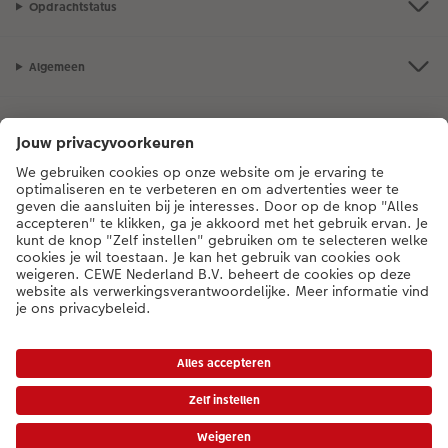
Opdrachtstatus
Algemeen
Assortiment
Als je een vraag hebt over een product of bestelling, bel ons dan gerust:
0318 264 005
[ma - vr 9:00 tot 20:00 u | za 9:00 tot 17:00 u | zo 12:00 tot
16:00 u]
NL
|
BE
* Tenzij anders vermeld, zijn alle vermelde prijzen inclusief btw en exclusief
verwerkings- en verzendkosten.
Prijslijst
|
Algemene voorwaarden
|
Privacy
|
Toegankelijkheid