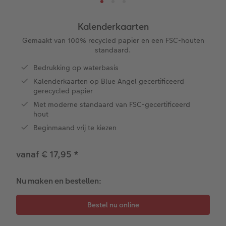
XXL Liggend
Mini retro prints
Foto op forex
Papiersoorten
Textiel
Trouwkaarten
Kalenderkaarten
 & App
Gemaakt van 100% recycled papier en een FSC-houten
Compact Liggend
Square prints
Foto op hout
Fineline wandkalender
Fotomagneten
Babykaarten
standaard.
rvice
Bedrukking op waterbasis
Compact Vierkant
Fine art prints
Foto op hexxas
Om op te schrijven
Dierencadeaus
Verjaardagskaarten
Kalenderkaarten op Blue Angel gecertificeerd
gerecycled papier
Kids
Mini prints
Meerluik
Met designs
Telefoonhoesjes
Communiekaarten
Met moderne standaard van FSC-gecertificeerd
hout
Papiersoorten
Foto in lijst
Alle extra's
Making Memories Wandkalenders
Fotogeschenkboxen
Alle thema's
Beginmaand vrij te kiezen
Kaftsoorten
Premium poster
Alle extra's
Art prints
Met reliëfopdruk
vanaf € 17,95
*
Mogelijkheden
Fotosets
Nu maken en bestellen:
Reliëfopdruk
Fotostickers
Extra's
Fotobox