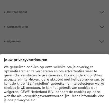
Duurzaamheid
Opdrachtstatus
Algemeen
Assortiment
Als je een vraag hebt over een product of bestelling, bel ons dan gerust:
0318 264 005
[ma - vr 9:00 tot 20:00 u | za 9:00 tot 17:00 u | zo 12:00 tot
16:00 u]
NL
|
BE