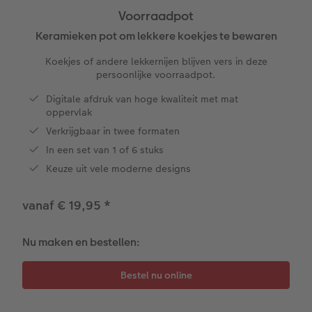
Voorraadpot
XXL Liggend
Mini retro prints
Foto op forex
Papiersoorten
Textiel
Trouwkaarten
Keramieken pot om lekkere koekjes te bewaren
 & App
Koekjes of andere lekkernijen blijven vers in deze
Compact Liggend
Square prints
Foto op hout
Fineline wandkalender
Fotomagneten
Babykaarten
persoonlijke voorraadpot.
rvice
Compact Vierkant
Fine art prints
Foto op hexxas
Om op te schrijven
Dierencadeaus
Verjaardagskaarten
Digitale afdruk van hoge kwaliteit met mat
oppervlak
Verkrijgbaar in twee formaten
Kids
Mini prints
Meerluik
Met designs
Telefoonhoesjes
Communiekaarten
In een set van 1 of 6 stuks
Papiersoorten
Foto in lijst
Alle extra's
Making Memories Wandkalenders
Fotogeschenkboxen
Alle thema's
Keuze uit vele moderne designs
Kaftsoorten
Premium poster
Alle extra's
Art prints
Met reliëfopdruk
vanaf € 19,95
*
Mogelijkheden
Fotosets
Nu maken en bestellen:
Reliëfopdruk
Fotostickers
Extra's
Fotobox