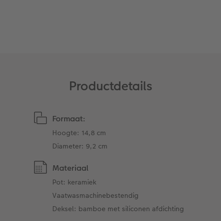
Art Collection
Lijsten
Ontwerpopties
Pasfoto's maken
Making Memories
Alle extra's
Productdetails
Uitleg over fotoformaten
Formaat:
Hoogte: 14,8 cm
Diameter: 9,2 cm
Materiaal
Pot: keramiek
Vaatwasmachinebestendig
Deksel: bamboe met siliconen afdichting