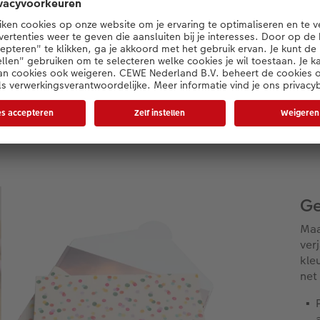
akt.
Ge
Maa
ver
kle
net 