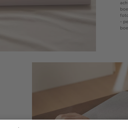
ach
boe
fot
- p
boe