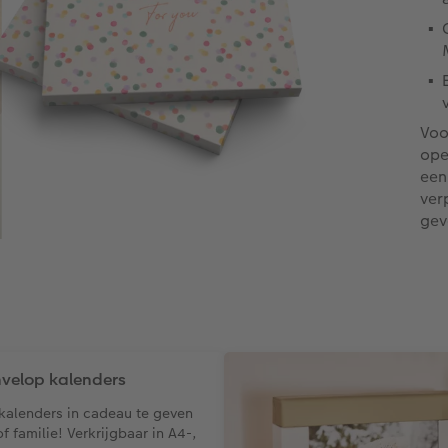
Voo
ope
een
ver
gev
velop kalenders
 kalenders in cadeau te geven
f familie! Verkrijgbaar in A4-,