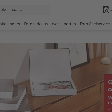
O
okalenders
Fotocadeaus
Wenskaarten
Foto Snelservice
G
c
On
fo
di