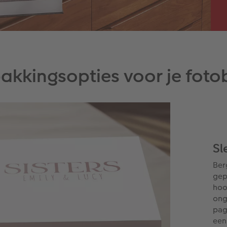
akkingsopties voor je fot
Sl
Ber
gep
hoo
ong
pag
een