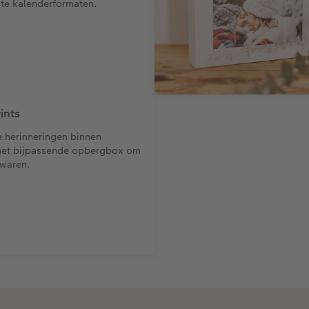
nte kalenderformaten.
ints
e herinneringen binnen
met bijpassende opbergbox om
ewaren.