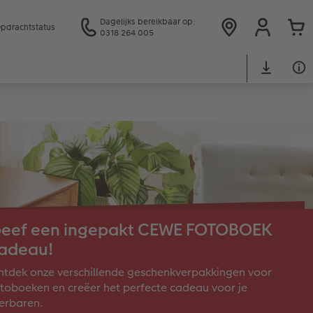
Dagelijks bereikbaar op:
pdrachtstatus
0318 264 005
eef een ingepakt CEWE FOTOBOEK
adeau!
tdek onze verschillende geschenkverpakkingen voor
toboeken en creëer het perfecte cadeau voor je
erbaren.