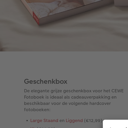
Geschenkbox
De elegante grijze geschenkbox voor het CEWE
Fotoboek is ideaal als cadeauverpakking en
beschikbaar voor de volgende hardcover
fotoboeken:
Large Staand
en
Liggend
(€12,99)