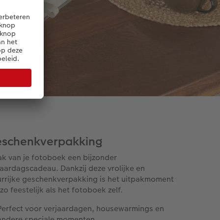
schenkverpakking
k van je fotoboek een bijzonder
jaardagscadeau. Dankzij deze vrolijke en
urrijke geschenkverpakking is het uitpakmoment
zo feestelijk als het fotoboek zelf.
Perfect voor verjaardagen, housewarmings en
andere speciale momenten