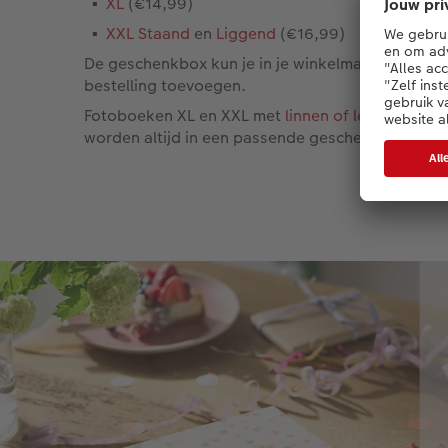
XL
(€14,99)
XXL Staand
en
Liggend
(€16,99)
De geschenkbox kun je in je winkelmandje aan je
bestelling toevoegen.
Fotoboeken XL en XXL met
linnen of leren kaft
worden altijd in een passende geschenkbox verp