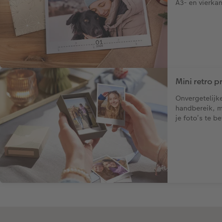
A3- en vierka
Mini retro pr
Onvergetelijk
handbereik, 
je foto’s te b