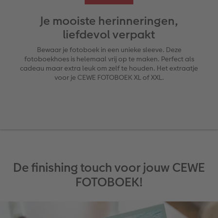
Je mooiste herinneringen,
XXL Liggend
Mini retro prints
Foto op forex
Papiersoorten
Textiel
Trouwkaarten
 & App
liefdevol verpakt
Compact Liggend
Square prints
Foto op hout
Fineline wandkalender
Fotomagneten
Babykaarten
Bewaar je fotoboek in een unieke sleeve. Deze
rvice
fotoboekhoes is helemaal vrij op te maken. Perfect als
cadeau maar extra leuk om zelf te houden. Het extraatje
Compact Vierkant
Fine art prints
Foto op hexxas
Om op te schrijven
Dierencadeaus
Verjaardagskaarten
voor je CEWE FOTOBOEK XL of XXL.
Kids
Mini prints
Meerluik
Met designs
Telefoonhoesjes
Communiekaarten
Papiersoorten
Foto in lijst
Alle extra's
Making Memories Wandkalenders
Fotogeschenkboxen
Alle thema's
Kaftsoorten
Premium poster
Alle extra's
Art prints
Met reliëfopdruk
Mogelijkheden
Fotosets
De finishing touch voor jouw CEWE
FOTOBOEK!
Reliëfopdruk
Fotostickers
Extra's
Fotobox