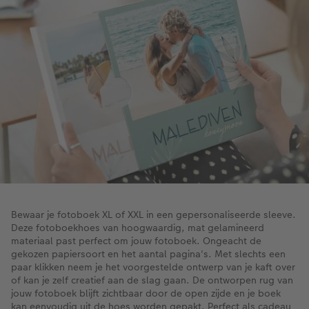
Art Collection
Lijsten
Ontwerpopties
Pasfoto's maken
Making Memories
Alle extra's
Uitleg over fotoformaten
Bewaar je fotoboek XL of XXL in een gepersonaliseerde sleeve.
Deze fotoboekhoes van hoogwaardig, mat gelamineerd
materiaal past perfect om jouw fotoboek. Ongeacht de
gekozen papiersoort en het aantal pagina's. Met slechts een
paar klikken neem je het voorgestelde ontwerp van je kaft over
of kan je zelf creatief aan de slag gaan. De ontworpen rug van
jouw fotoboek blijft zichtbaar door de open zijde en je boek
kan eenvoudig uit de hoes worden gepakt. Perfect als cadeau