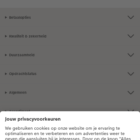
Betaalopties
Kwaliteit & zekerheid
Duurzaamheid
Opdrachtstatus
Algemeen
Assortiment
Als je een vraag hebt over een product of bestelling, bel ons dan gerust:
0318 264 005
[ma - vr 9:00 tot 20:00 u | za 9:00 tot 17:00 u | zo 12:00 tot