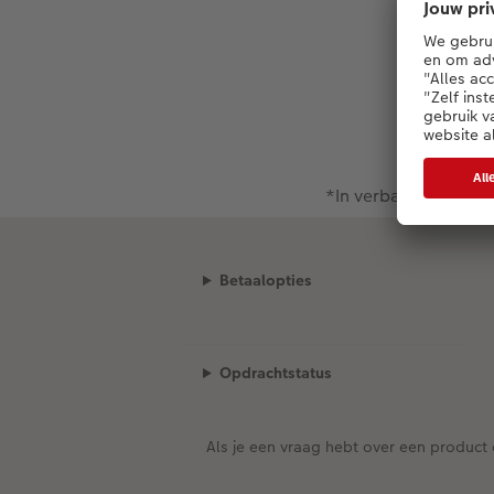
*In verband met fee
Betaalopties
Opdrachtstatus
Als je een vraag hebt over een product 