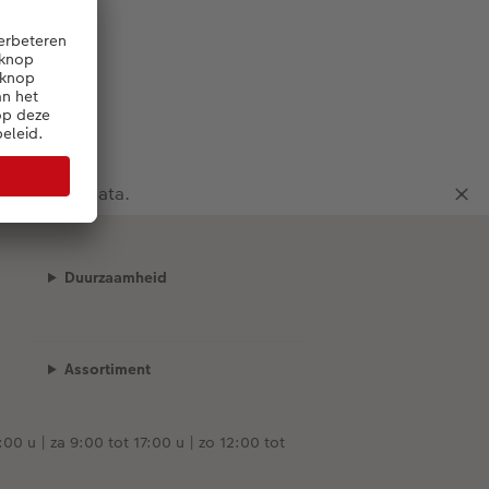
municeerde data.
Duurzaamheid
Assortiment
00 u | za 9:00 tot 17:00 u | zo 12:00 tot