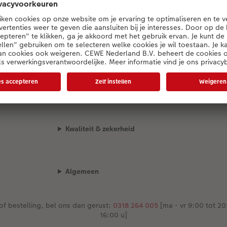
Preisliste wird geladen...
stdagen kunnen onze levertijden iets afwijken van de gecom
Kwaliteit & zekerheid
Algemeen
of bestelling, bel ons dan gerust:
0318 264 005
[ma - vr 9:00 tot 20:
16:00 u]