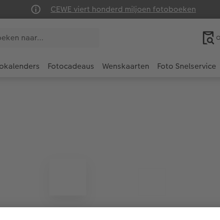
CEWE viert honderd miljoen fotoboeken
O
okalenders
Fotocadeaus
Wenskaarten
Foto Snelservice