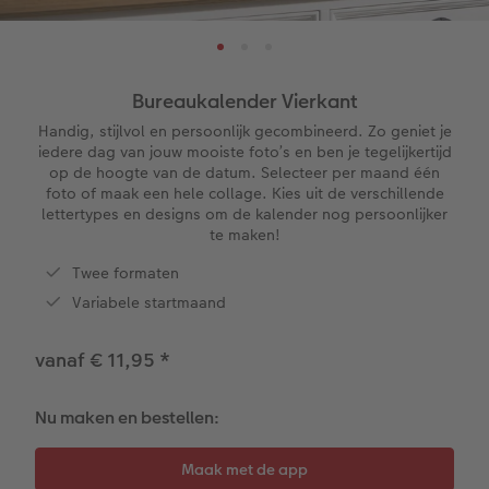
XL
Matte prints
Foto op aluminium
Agenda's
Speelgoed
Menu- en tafelkaarten
Zoek je winkel
ice
XXL Staand
Retro prints
Galerijprint
Verjaardagskalenders
Kantoorartikelen
Kaart met insteekfoto
Bureaukalender Vierkant
XXL Liggend
Mini retro prints
Foto op forex
Papiersoorten
Textiel
Trouwkaarten
Handig, stijlvol en persoonlijk gecombineerd. Zo geniet je
 & App
iedere dag van jouw mooiste foto’s en ben je tegelijkertijd
op de hoogte van de datum. Selecteer per maand één
Compact Liggend
Square prints
Foto op hout
Fineline wandkalender
Fotomagneten
Babykaarten
foto of maak een hele collage. Kies uit de verschillende
rvice
lettertypes en designs om de kalender nog persoonlijker
Compact Vierkant
Fine art prints
Foto op hexxas
Om op te schrijven
Dierencadeaus
Verjaardagskaarten
te maken!
Twee formaten
Kids
Mini prints
Meerluik
Met designs
Telefoonhoesjes
Communiekaarten
Variabele startmaand
Papiersoorten
Foto in lijst
Alle extra's
Making Memories Wandkalenders
Fotogeschenkboxen
Alle thema's
vanaf € 11,95
*
Kaftsoorten
Premium poster
Alle extra's
Art prints
Met reliëfopdruk
Nu maken en bestellen:
Mogelijkheden
Fotosets