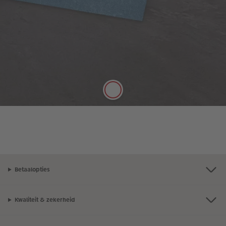
Zijdeglans papier
Rijke kleuren, matte uitstraling
Het zijdeglans papier heeft een dikte van 250 g/m²
en een mat oppervlak. Het kan daarom goed met
stiften worden beschreven.
Betaalopties
Kwaliteit & zekerheid