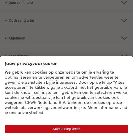
Duurzaamheid
Opdrachtstatus
Algemeen
Assortiment
Als je een vraag hebt over een product of bestelling, bel ons dan gerust:
0318 264 005
[ma - vr 9:00 tot 20:00 u | za 9:00 tot 17:00 u | zo 12:00 tot
16:00 u]
NL
|
BE
* Tenzij anders vermeld, zijn alle vermelde prijzen inclusief btw en exclusief
verwerkings- en verzendkosten.
Prijslijst
|
Algemene voorwaarden
|
Privacy
|
Toegankelijkheid