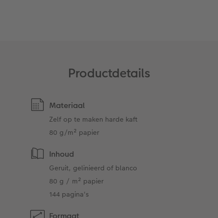
Art Collection
Lijsten
Ontwerpopties
Pasfoto's maken
Making Memories
Alle extra's
Productdetails
Uitleg over fotoformaten
Materiaal
Zelf op te maken harde kaft
80 g/m² papier
Inhoud
Geruit, gelinieerd of blanco
80 g / m² papier
144 pagina's
Formaat