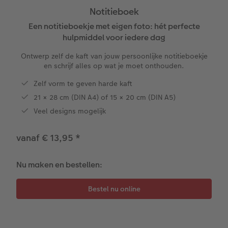
Notitieboek
XXL Liggend
Mini retro prints
Foto op forex
Papiersoorten
Textiel
Trouwkaarten
Een notitieboekje met eigen foto: hét perfecte
 & App
hulpmiddel voor iedere dag
Compact Liggend
Square prints
Foto op hout
Fineline wandkalender
Fotomagneten
Babykaarten
rvice
Ontwerp zelf de kaft van jouw persoonlijke notitieboekje
en schrijf alles op wat je moet onthouden.
Compact Vierkant
Fine art prints
Foto op hexxas
Om op te schrijven
Dierencadeaus
Verjaardagskaarten
Zelf vorm te geven harde kaft
Kids
Mini prints
Meerluik
Met designs
Telefoonhoesjes
Communiekaarten
21 × 28 cm (DIN A4) of 15 × 20 cm (DIN A5)
Veel designs mogelijk
Papiersoorten
Foto in lijst
Alle extra's
Making Memories Wandkalenders
Fotogeschenkboxen
Alle thema's
vanaf € 13,95
*
Kaftsoorten
Premium poster
Alle extra's
Art prints
Met reliëfopdruk
Nu maken en bestellen:
Mogelijkheden
Fotosets
Reliëfopdruk
Fotostickers
Extra's
Fotobox