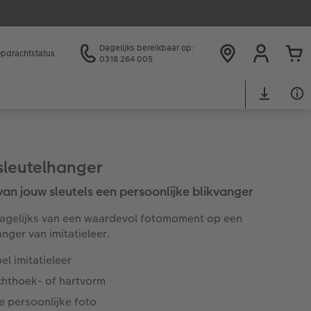
Dagelijks bereikbaar op:
pdrachtstatus
0318 264 005
sleutelhanger
an jouw sleutels een persoonlijke blikvanger
agelijks van een waardevol fotomoment op een
anger van imitatieleer.
bel imitatieleer
chthoek- of hartvorm
e persoonlijke foto