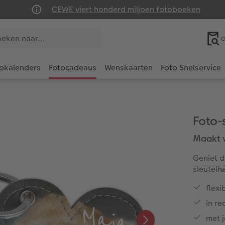
CEWE viert honderd miljoen fotoboeken
O
okalenders
Fotocadeaus
Wenskaarten
Foto Snelservice
Foto-
Maakt v
Geniet d
sleutelh
flexi
in re
met j