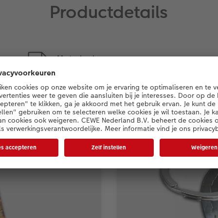
Productdetails
Materiaal
soepel imitatieleer in zwart