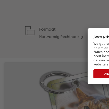
Formaat
Hartvormig Rechthoekig