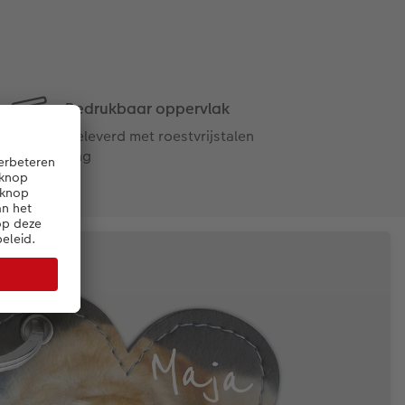
Bedrukbaar oppervlak
Geleverd met roestvrijstalen
ring