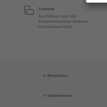
Formaat
Beschikbaar voor alle
fotoboekformaten (behalve
het Fotoboek Kids)
Betaalopties
Opdrachtstatus