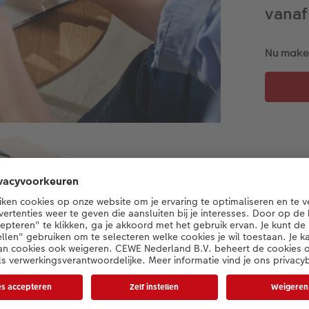
vanaf
Nu maken
Productdetails