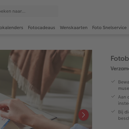
okalenders
Fotocadeaus
Wenskaarten
Foto Snelservice
Fotob
Verzame
Bewaa
muse
Aan d
inste
Bij d
besc