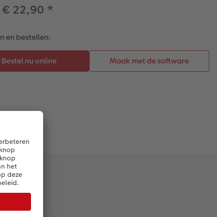
 € 22,90
*
 en bestellen: