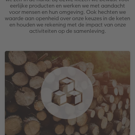
XXL Liggend
Mini retro prints
Foto op forex
Papiersoorten
Textiel
Trouwkaarten
eerlijke producten en werken we met aandacht
 & App
voor mensen en hun omgeving. Ook hechten we
Compact Liggend
Square prints
Foto op hout
Fineline wandkalender
Fotomagneten
Babykaarten
waarde aan openheid over onze keuzes in de keten
rvice
en houden we rekening met de impact van onze
activiteiten op de samenleving.
Compact Vierkant
Fine art prints
Foto op hexxas
Om op te schrijven
Dierencadeaus
Verjaardagskaarten
Kids
Mini prints
Meerluik
Met designs
Telefoonhoesjes
Communiekaarten
Papiersoorten
Foto in lijst
Alle extra's
Making Memories Wandkalenders
Fotogeschenkboxen
Alle thema's
Kaftsoorten
Premium poster
Alle extra's
Art prints
Met reliëfopdruk
Mogelijkheden
Fotosets
Reliëfopdruk
Fotostickers
Extra's
Fotobox
Art Collection
Lijsten