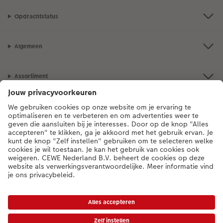
Opdrachtstatus
Algemeen
Assortiment
Als je een vraag hebt over een product of bestelling, bel ons dan gerust:
0318 264 005
[ma - vr 9:00 tot 20:00 u | za 9:00 tot 17:00 u | zo 12:00 tot
16:00 u]
NL
|
BE
* Tenzij anders vermeld, zijn alle vermelde prijzen inclusief btw en exclusief
verwerkings- en verzendkosten.
Prijslijst
|
Algemene voorwaarden
|
Privacy
|
Toegankelijkheid